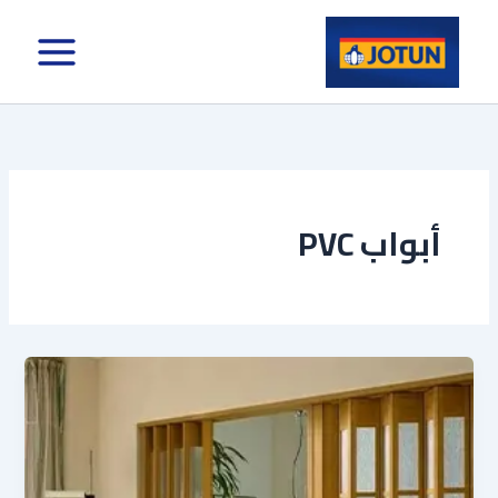
خطي
لى
لمحتوى
أبواب PVC