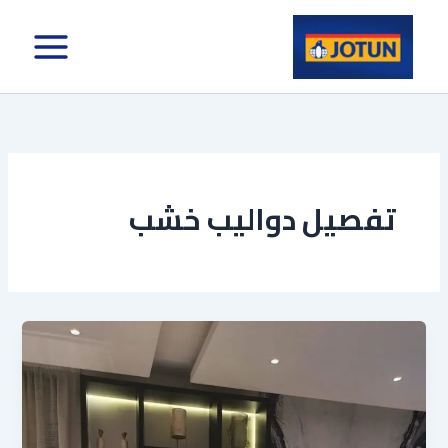
خطي
لى
لمحتوى
تفصيل دواليب خشب