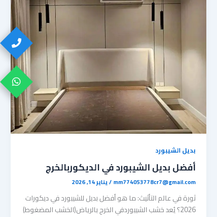
بديل الشيبورد
أفضل بديل الشيبورد في الديكوربالخرج
mm774053778cr7@gmail.com
/
يناير 14, 2026
ثورة في عالم التأثيث: ما هو أفضل بديل للشيبورد في ديكورات
2026؟ ​يُعد خشب الشيبوردفي الخرج بالرياض(الخشب المضغوط)