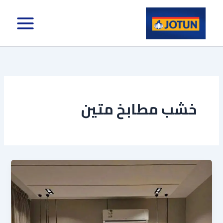
خطي
لى
لمحتوى
خشب مطابخ متين