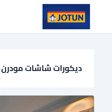
خطي
لى
لمحتوى
ديكورات شاشات مودرن