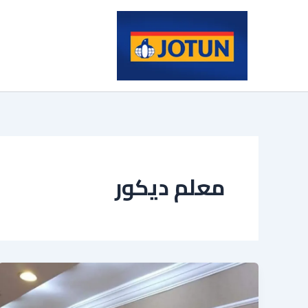
خطي
لى
لمحتوى
معلم ديكور