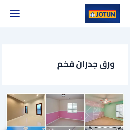
خطي
لى
لمحتوى
​ورق جدران فخم