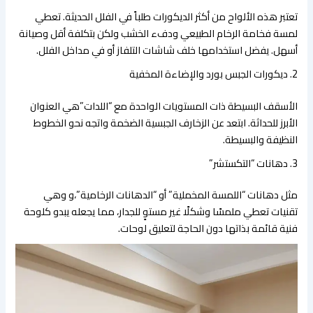
​تعتبر هذه الألواح من أكثر الديكورات طلباً في الفلل الحديثة. تعطي
لمسة فخامة الرخام الطبيعي ودفء الخشب ولكن بتكلفة أقل وصيانة
أسهل. يفضل استخدامها خلف شاشات التلفاز أو في مداخل الفلل.
​2. ديكورات الجبس بورد والإضاءة المخفية
​الأسقف البسيطة ذات المستويات الواحدة مع “اللدات”هي العنوان
الأبرز للحداثة. ابتعد عن الزخارف الجبسية الضخمة واتجه نحو الخطوط
النظيفة والبسيطة.
​3. دهانات “التكستشر”
​مثل دهانات “اللمسة المخملية” أو “الدهانات الرخامية”،و وهي
تقنيات تعطي ملمسًا وشكلًا غير مستوٍ للجدار، مما يجعله يبدو كلوحة
فنية قائمة بذاتها دون الحاجة لتعليق لوحات.