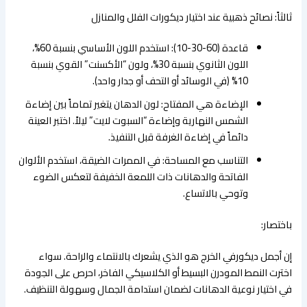
​ثالثاً: نصائح ذهبية عند اختيار ديكورات الفلل والمنازل
​قاعدة (60-30-10): استخدم اللون الأساسي بنسبة 60%،
اللون الثانوي بنسبة 30%، ولون “الأكسنت” القوي بنسبة
10% (في الوسائد أو التحف أو جدار واحد).
​الإضاءة هي المفتاح: لون الدهان يتغير تماماً بين إضاءة
الشمس النهارية وإضاءة “السبوت لايت” ليلاً. اختبر العينة
دائماً في إضاءة الغرفة قبل التنفيذ.
​التناسب مع المساحة: في الممرات الضيقة، استخدم الألوان
الفاتحة والدهانات ذات اللمعة الخفيفة لتعكس الضوء
وتوحي بالاتساع.
​باختصار:
​إن أجمل ديكورفي الخرج هو الذي يشعرك بالانتماء والراحة. سواء
اخترت النمط المودرن البسيط أو الكلاسيكي الفاخر، احرص على الجودة
في اختيار نوعية الدهانات لضمان استدامة الجمال وسهولة التنظيف.