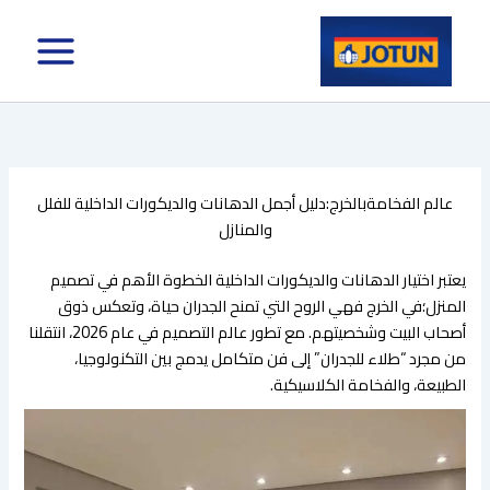
خطي
لى
لمحتوى
عالم الفخامةبالخرج:دليل أجمل الدهانات والديكورات الداخلية للفلل
والمنازل
​يعتبر اختيار الدهانات والديكورات الداخلية الخطوة الأهم في تصميم
المنزل؛في الخرج فهي الروح التي تمنح الجدران حياة، وتعكس ذوق
أصحاب البيت وشخصيتهم. مع تطور عالم التصميم في عام 2026، انتقلنا
من مجرد “طلاء للجدران” إلى فن متكامل يدمج بين التكنولوجيا،
الطبيعة، والفخامة الكلاسيكية.