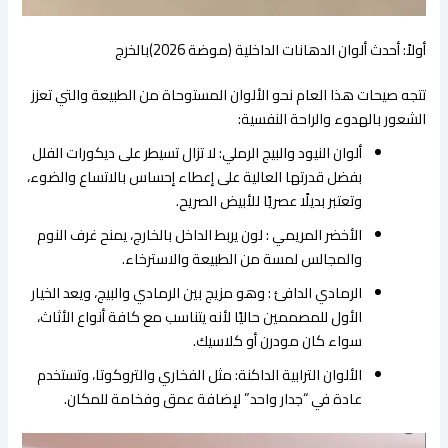
​أولاً: أحدث ألوان الدهانات الداخلية (موضة 2026)بالخرج
​تتجه صيحات هذا العام نحو الألوان المستوحاة من الطبيعة والتي تعزز
الشعور بالهدوء والراحة النفسية:
​ألوان النيود والبيج الرملي: لا تزال تسيطر على ديكورات الفلل
بفضل قدرتها العالية على إعطاء إحساس بالاتساع والضوء،
وتعتبر بديلًا عصريًا للأبيض الصريح.
​الأخضر المريمي : لون يربط الداخل بالخارج، يمنح غرف النوم
والمجالس لمسة من الطبيعة والاسترخاء.
​الرمادي الدافئ : وهو مزيج بين الرمادي والبيج، ويعد الخيار
الأول للمصممين حاليًا لأنه يتناسب مع كافة أنواع الأثاث،
سواء كان مودرن أو كلاسيك.
​الألوان الترابية الداكنة: مثل الفخاري والتروكوتا، وتستخدم
عادة في “جدار واحد” لإضافة عمق وفخامة للمكان.