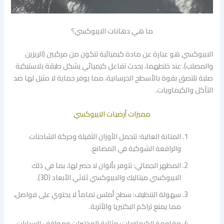
​ما هي دهانات الايبوكسي؟
​الايبوكسي هو عبارة عن مادة كيميائية تتكون من مركبين (الريزين
والمصلب). عند خلطهما، يحدث تفاعل كيميائي يشكل طبقة بلاستيكية
صلبة تلتصق بقوة بالأسطح الخرسانية، مما يوفر حماية لا مثيل لها ضد
التآكل والكيماويات.
​مميزات أرضيات الايبوكسي
​المتانة العالية: تتحمل الأوزان الثقيلة وحركة الشاحنات
والرافعة الشوكية في المصانع.
​المظهر الجمالي: تتوفر بألوان لا حصر لها، بما في ذلك
الايبوكسي ميتاليك والايبوكسي ثلاثي الأبعاد (3D).
​سهولة التنظيف: سطح أملس تماماً لا يحتوي على فواصل،
مما يمنع تراكم البكتيريا والأتربة.
مقاومة الكيماويات: مثالية للمختبرات ومواقف السيارات