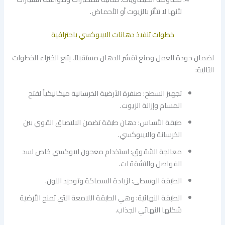
لأنها لا تتأثر بالزيوت أو الأحماض.
خطوات تنفيذ دهانات الايبوكسي باحترافية
​لضمان جودة العمل ومنع تقشر الدهان مستقبلاً، يتبع الخبراء الخطوات
التالية:
​تجهيز السطح: صنفرة الأرضية الخرسانية ميكانيكياً لفتح
المسام وإزالة الزيوت.
​طبقة الأساس: دهان طبقة تضمن الالتصاق القوي بين
الخرسانة والايبوكسي.
​معالجة الشقوق: استخدام معجون ايبوكسي خاص لسد
الفواصل والتشققات.
​الطبقة الوسطى: لزيادة السماكة وتوحيد اللون.
​الطبقة النهائية: وهي الطبقة اللامعة التي تمنح الأرضية
شكلها النهائي الجذاب.