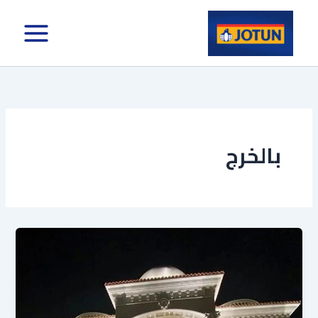
خطي
لى
لمحتوى
بالخرج