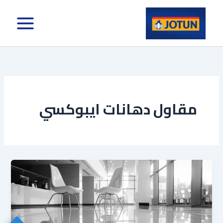
خطي
لى
لمحتوى
مقاول دهانات ايبوكسي